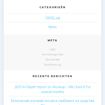
CATEGORIEËN
10500_sat
News
META
Login
Vermeldingen feed
Reacties feed
WordPress.org
RECENTE BERICHTEN
2023 In-Depth report on iHookup – We Used It For
several months
Безопасная игровая сессия в гэмблинге на средства