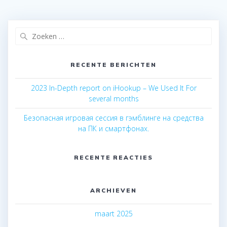
Zoeken
naar:
RECENTE BERICHTEN
2023 In-Depth report on iHookup – We Used It For
several months
Безопасная игровая сессия в гэмблинге на средства
на ПК и смартфонах.
RECENTE REACTIES
ARCHIEVEN
maart 2025